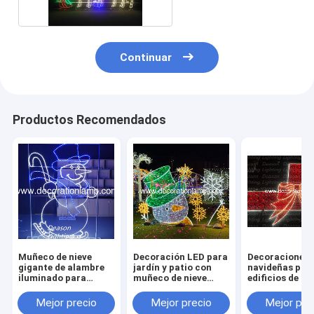
Continuar
Productos Recomendados
Muñeco de nieve
Decoración LED para
Decoraciones
gigante de alambre
jardín y patio con
navideñas par
iluminado para
muñeco de nieve
edificios de f
exteriores -
navideño
decoraciones
Mejor precio
Mejor precio
Mejor pre
navideñas