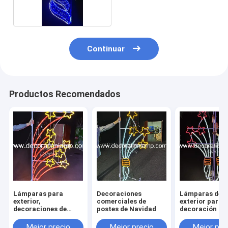
Continuar
Productos Recomendados
Lámparas para
Decoraciones
Lámparas de
exterior,
comerciales de
exterior para l
decoraciones de
postes de Navidad
decoración de 
postes, luces con
fiestas navide
motivo navideño
Mejor precio
Mejor precio
Mejor pre