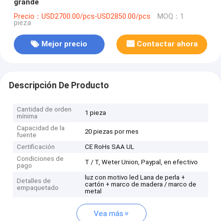
grande
Precio：USD2700.00/pcs-USD2850.00/pcs
MOQ：1
pieza
Mejor precio
Contactar ahora
Descripción De Producto
Cantidad de orden
1 pieza
mínima
Capacidad de la
20 piezas por mes
fuente
Certificación
CE RoHs SAA UL
Condiciones de
T / T, Weter Union, Paypal, en efectivo
pago
luz con motivo led Lana de perla +
Detalles de
cartón + marco de madera / marco de
empaquetado
metal
Vea más