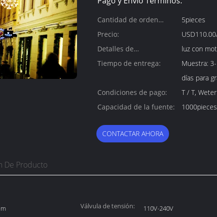
Pago y Envío Términos:
Cantidad de orden
5pieces
mínima:
Precio:
USD110.00/
Detalles de
luz con mot
empaquetado:
Tiempo de entrega:
Muestra: 3-
días para g
Condiciones de pago:
T / T, Weter
Capacidad de la fuente:
1000pieces
CONTACTAR AHORA
n De Producto
Válvula de tensión:
9 m
110V-240V