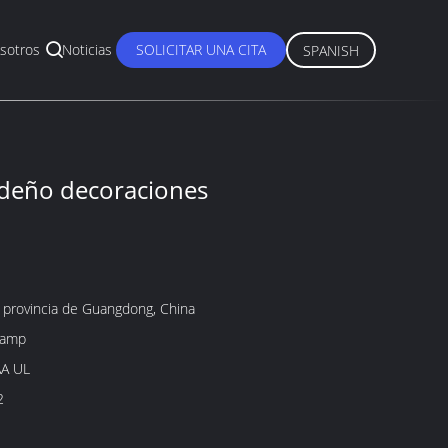
sotros
Noticias
SOLICITAR UNA CITA
SPANISH
ideño decoraciones
 provincia de Guangdong, China
lamp
AA UL
2