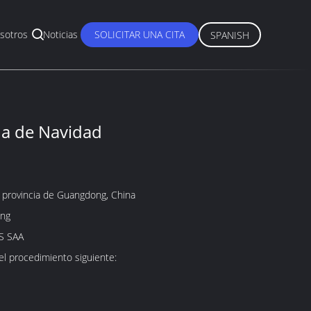
sotros
Noticias
SOLICITAR UNA CITA
SPANISH
da de Navidad
 provincia de Guangdong, China
ing
S SAA
 el procedimiento siguiente: