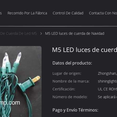
s
Recorrido Por La Fábrica
Control De Calidad
Contacta Con No
 De Cuerda De Led M5
M5 LED luces de cuerda de Navidad
M5 LED luces de cuer
Datos del producto:
Lugar de origen:
Zhongshan,
Nombre de la marca:
shininglight
Certificación:
UL CE ROH
Número de modelo:
Se aplicará
Pago y Envío Términos: