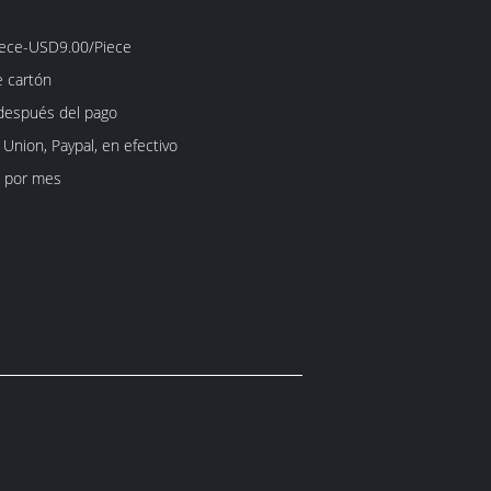
ece-USD9.00/Piece
e cartón
después del pago
 Union, Paypal, en efectivo
 por mes