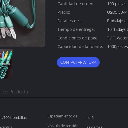
Cantidad de orden
100 piezas
mínima:
Precio:
USD5.50/Pi
Detalles de
Embalaje d
empaquetado:
Tiempo de entrega:
10-15days 
Condiciones de pago:
T / T, Weter
Capacidad de la fuente:
1000pieces
CONTACTAR AHORA
n De Producto
Espaciamiento de
as/100 bombillas
4' o 6'
las bombillas:
Válvula de tensión:
 eventos
Las demás: