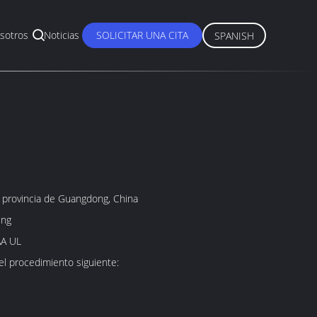
sotros
Noticias
SOLICITAR UNA CITA
SPANISH
 provincia de Guangdong, China
ing
AA UL
 el procedimiento siguiente: