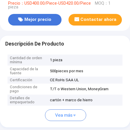
Precio：USD400.00/Piece-USD420.00/Piece
MOQ：1
pieza
Mejor precio
Contactar ahora
Descripción De Producto
Cantidad de orden
1 pieza
mínima
Capacidad de la
500pieces por mes
fuente
Certificación
CE RoHs SAA UL
Condiciones de
T/T o Western Union, MoneyGram
pago
Detalles de
cartón + marco de hierro
empaquetado
Vea más