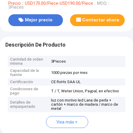
Precio：USD170.00/Piece-USD190.00/Piece
MOQ：
3Pieces
Mejor precio
Contactar ahora
Descripción De Producto
Cantidad de orden
3Pieces
mínima
Capacidad de la
1000 piezas por mes
fuente
Certificación
CE RoHs SAA UL
Condiciones de
T / T, Weter Union, Paypal, en efectivo
pago
luz con motivo led Lana de perla +
Detalles de
cartón + marco de madera / marco de
empaquetado
metal
Vea más