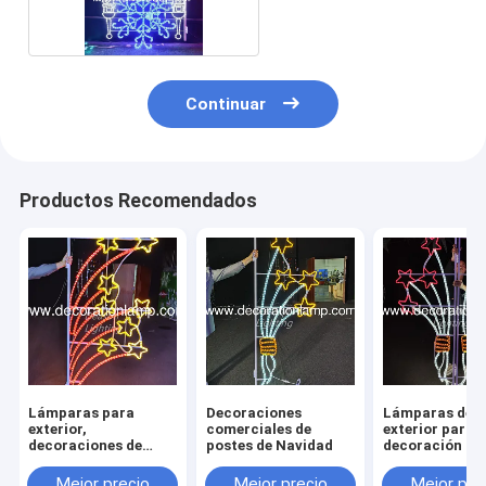
Continuar
Productos Recomendados
Lámparas para
Decoraciones
Lámparas de
exterior,
comerciales de
exterior para l
decoraciones de
postes de Navidad
decoración de 
postes, luces con
fiestas navide
motivo navideño
Mejor precio
Mejor precio
Mejor pre