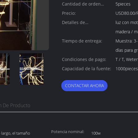
Cantidad de orden
5pieces
mínima:
Precio:
USD80.00/P
Detalles de
luz con mot
empaquetado:
madera / m
Tiempo de entrega:
Muestra: 3-
días para g
Condiciones de pago:
T / T, Weter
Capacidad de la fuente:
1000pieces
CONTACTAR AHORA
n De Producto
Potencia nominal:
 largo, el tamaño
100w