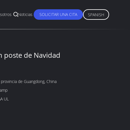
sotros
Noticias
SOLICITAR UNA CITA
SPANISH
 poste de Navidad
 provincia de Guangdong, China
lamp
AA UL