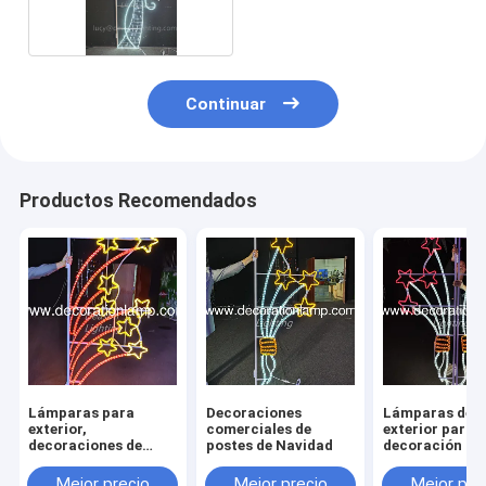
Continuar
Productos Recomendados
Lámparas para
Decoraciones
Lámparas de
exterior,
comerciales de
exterior para l
decoraciones de
postes de Navidad
decoración de 
postes, luces con
fiestas navide
motivo navideño
Mejor precio
Mejor precio
Mejor pre