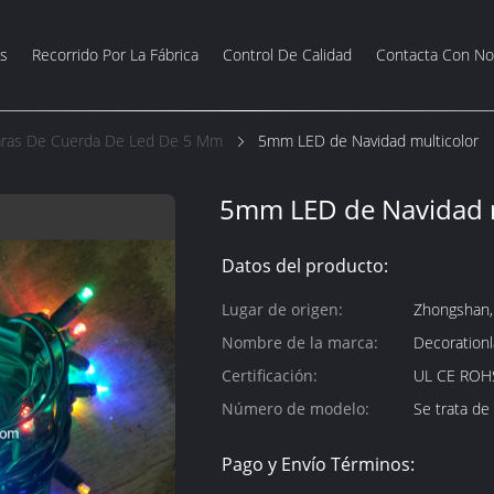
s
Recorrido Por La Fábrica
Control De Calidad
Contacta Con No
ras De Cuerda De Led De 5 Mm
5mm LED de Navidad multicolor
5mm LED de Navidad m
Datos del producto:
Lugar de origen:
Zhongshan,
Nombre de la marca:
Decoration
Certificación:
UL CE ROH
Número de modelo:
Se trata de
Pago y Envío Términos: