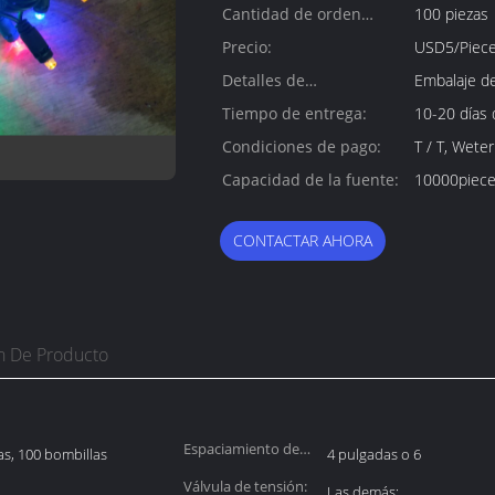
Cantidad de orden
100 piezas
mínima:
Precio:
USD5/Piec
Detalles de
Embalaje d
empaquetado:
Tiempo de entrega:
10-20 días
Condiciones de pago:
T / T, Weter
Capacidad de la fuente:
10000piece
CONTACTAR AHORA
n De Producto
Espaciamiento de
as, 100 bombillas
4 pulgadas o 6
las bombillas:
Válvula de tensión:
Las demás: