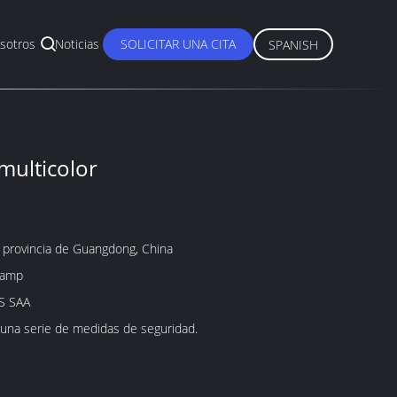
sotros
Noticias
SOLICITAR UNA CITA
SPANISH
ulticolor
 provincia de Guangdong, China
lamp
S SAA
 una serie de medidas de seguridad.