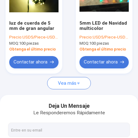
Recorrido por la fábrica
Control de calidad
luz de cuerda de 5
5mm LED de Navidad
mm de gran angular
multicolor
Contacta con nosotros
Precio:
USD5/Piece-USD10/Piece
Precio:
USD5/Piece-USD10/Piece
MOQ:
100 piezas
MOQ:
100 piezas
Noticias
Obtenga el último precio
Obtenga el último precio
Casos de trabajo
Contactar ahora
Contactar ahora
Solicitar una cita
Vea más
Árboles iluminados y fuegos artificiales
Deja Un Mensaje
Le Responderemos Rápidamente
Luces de cadena LED
decoración de postes luces de Navidad