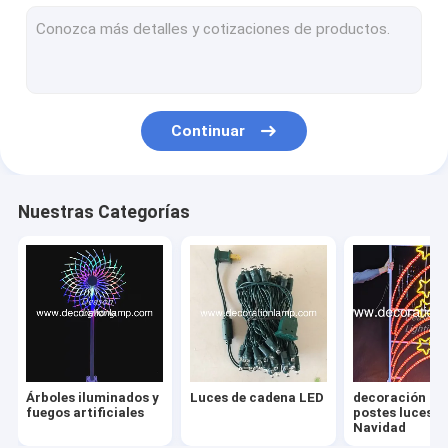
Decoraciones navideñas en la calle
Luces de diseño LED 2D
Luces de motivo 3D LED
Continuar
Cachorro de nieve de Navidad
Luz de cortina LED
Nuestras Categorías
Luz de hielo LED
Luz de cascada LED
luz llevada de la cuerda
Luz de red LED
Árboles iluminados y
Luces de cadena LED
decoración de
Luces de ducha de meteoritos LED
fuegos artificiales
postes luces d
Navidad