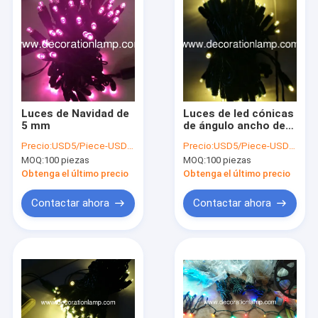
Luces de Navidad de
Luces de led cónicas
5 mm
de ángulo ancho de
34 pies 5 mm 5 mm
Precio:
USD5/Piece-USD10/Piece
Precio:
USD5/Piece-USD10/Piece
MOQ:
100 piezas
MOQ:
100 piezas
Obtenga el último precio
Obtenga el último precio
Contactar ahora
Contactar ahora
En casa
Productos
Sobre nosotros