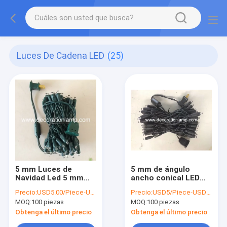
Luces De Cadena LED
(25)
5 mm Luces de
5 mm de ángulo
Navidad Led 5 mm
ancho conical LED
Luzes de cordas de
luces de Navidad
Precio:
USD5.00/Piece-USD9.00/Piece
Precio:
USD5/Piece-USD10/Piece
Navidad de ángulo
MOQ:
100 piezas
MOQ:
100 piezas
amplio
Obtenga el último precio
Obtenga el último precio