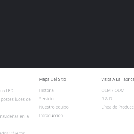
Mapa Del Sitio
Visita A La Fábric
Historia
OEM / ODM
ena LED
Servicio
R & D
 postes luces de
Nuestro equipo
Línea de Producc
Introducción
navideñas en la
nados y fuegos