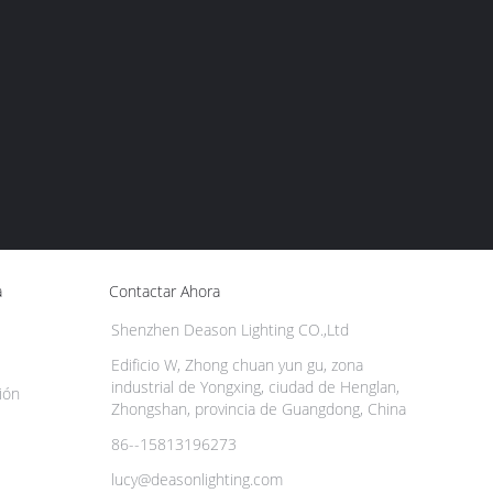
a
Contactar Ahora
Shenzhen Deason Lighting CO.,Ltd
Edificio W, Zhong chuan yun gu, zona
industrial de Yongxing, ciudad de Henglan,
ión
Zhongshan, provincia de Guangdong, China
86--15813196273
lucy@deasonlighting.com