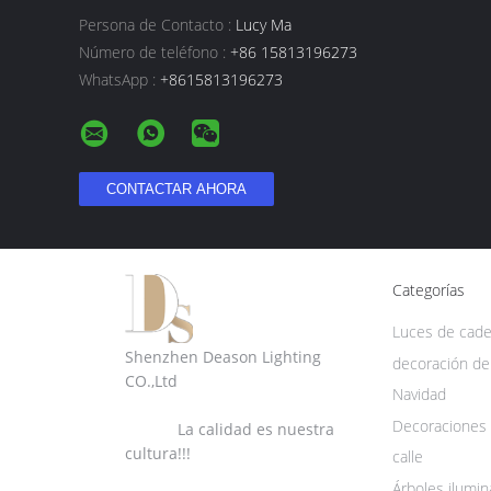
Persona de Contacto :
Lucy Ma
Número de teléfono :
+86 15813196273
WhatsApp :
+8615813196273
Categorías
Luces de cad
Shenzhen Deason Lighting
decoración de
CO.,Ltd
Navidad
Decoraciones 
La calidad es nuestra
cultura!!!
calle
Árboles ilumi