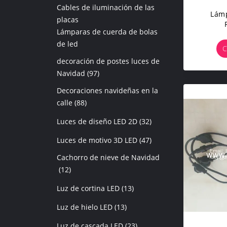
Cables de iluminación de las
Lám
placas
Lámparas de cuerda de bolas
de led
C
decoración de postes luces de
Navidad
(97)
Decoraciones navideñas en la
calle
(88)
Luces de diseño LED 2D
(32)
Luces de motivo 3D LED
(47)
Cachorro de nieve de Navidad
(12)
Luz de cortina LED
(13)
Luz de hielo LED
(13)
Luz de cascada LED
(23)