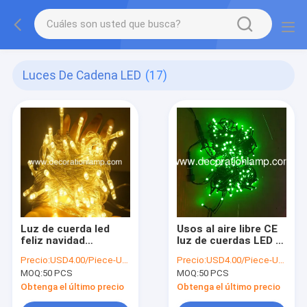
Luces De Cadena LED
(17)
Luz de cuerda led
Usos al aire libre CE
feliz navidad
luz de cuerdas LED /
decoración del hogar
luz IP44 Cadena /
Precio:
USD4.00/Piece-USD6.00/Piece
Precio:
USD4.00/Piece-USD6.00/Piece
luz led
guirnalda LED
MOQ:
50 PCS
MOQ:
50 PCS
impermeable
Obtenga el último precio
Obtenga el último precio