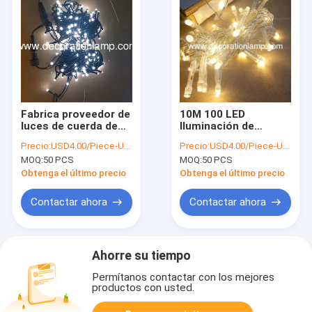
Fabrica proveedor de
10M 100 LED
luces de cuerda de
Iluminación de
led luces de Navidad
cuerdas Boda Hadas
Precio:
USD4.00/Piece-USD6.00/Piece
Precio:
USD4.00/Piece-USD6.00/Piece
de Navidad Luces al
MOQ:
50 PCS
MOQ:
50 PCS
aire libre Brillo Árbol
de Navidad
Obtenga el último precio
Obtenga el último precio
Decoración Luces
LED al aire libre
Contactar ahora
Contactar ahora
Ahorre su tiempo
Permítanos contactar con los mejores
productos con usted.