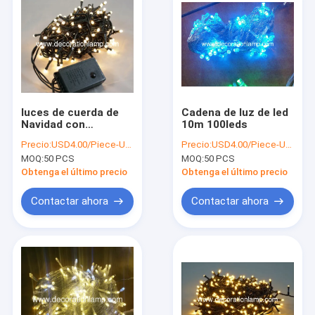
luces de cuerda de
Cadena de luz de led
Navidad con
10m 100leds
controlador de 8
Precio:
USD4.00/Piece-USD6.00/Piece
Precio:
USD4.00/Piece-USD6.00/Piece
funciones
MOQ:
50 PCS
MOQ:
50 PCS
Obtenga el último precio
Obtenga el último precio
Contactar ahora
Contactar ahora
En casa
Productos
Sobre nosotros