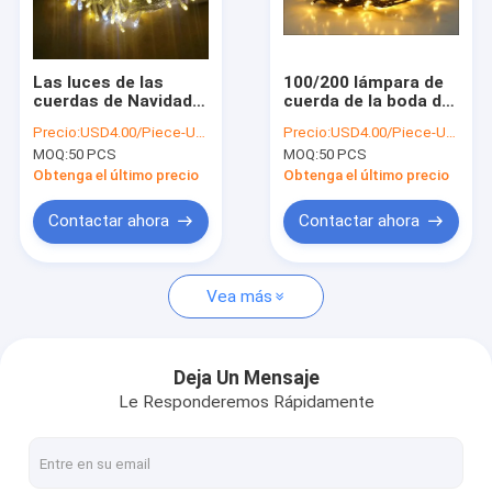
Recorrido por la fábrica
Control de calidad
Las luces de las
100/200 lámpara de
cuerdas de Navidad
cuerda de la boda de
Contacta con nosotros
de LED son 70% LED
Navidad
Precio:
USD4.00/Piece-USD6.00/Piece
Precio:
USD4.00/Piece-USD6.00/Piece
estáticas y 30% LED
MOQ:
50 PCS
MOQ:
50 PCS
parpadeantes
Noticias
Obtenga el último precio
Obtenga el último precio
Casos de trabajo
Contactar ahora
Contactar ahora
Solicitar una cita
Vea más
Árboles iluminados y fuegos artificiales
Deja Un Mensaje
Le Responderemos Rápidamente
Luces de cadena LED
decoración de postes luces de Navidad