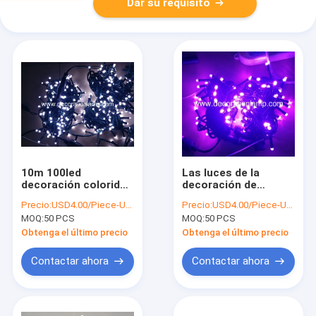
Dar su requisito
10m 100led
Las luces de la
decoración colorida
decoración de
luz navideña
Navidad
Precio:
USD4.00/Piece-USD6.00/Piece
Precio:
USD4.00/Piece-USD6.00/Piece
MOQ:
50 PCS
MOQ:
50 PCS
Obtenga el último precio
Obtenga el último precio
Contactar ahora
Contactar ahora