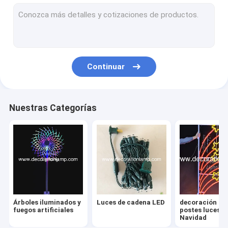
Decoraciones navideñas en la calle
Luces de diseño LED 2D
Luces de motivo 3D LED
Continuar
Cachorro de nieve de Navidad
Luz de cortina LED
Nuestras Categorías
Luz de hielo LED
Luz de cascada LED
luz llevada de la cuerda
Luz de red LED
Árboles iluminados y
Luces de cadena LED
decoración de
Luces de ducha de meteoritos LED
fuegos artificiales
postes luces d
Navidad