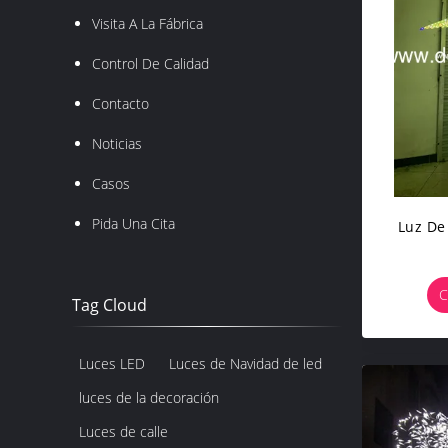
Visita A La Fábrica
Control De Calidad
Contacto
Noticias
Casos
Pida Una Cita
Luz De
C
Tag Cloud
Luces LED
Luces de Navidad de led
luces de la decoración
Luces de calle