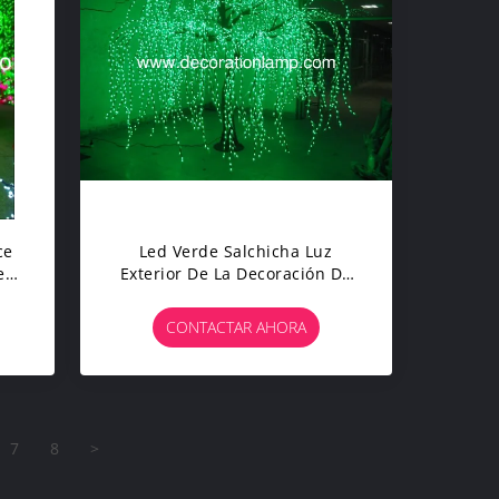
ce
Led Verde Salchicha Luz
e
Exterior De La Decoración De
Las Vacaciones En Venta
CONTACTAR AHORA
7
8
>