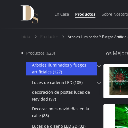
En Casa
Productos
Sobre Nosotro
Inicio
Productos
Árboles Iluminados Y Fuegos Artificial
Los Mejor
Productos
(623)
Árboles iluminados y fuegos
artificiales
(127)
Luces de cadena LED
(105)
decoración de postes luces de
Navidad
(97)
Decoraciones navideñas en la
calle
(88)
Luces de diseño LED 2D
(32)