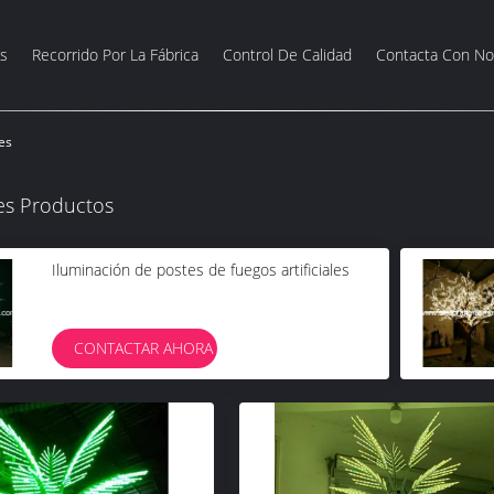
s
Recorrido Por La Fábrica
Control De Calidad
Contacta Con No
es
es Productos
Iluminación de postes de fuegos artificiales
CONTACTAR AHORA