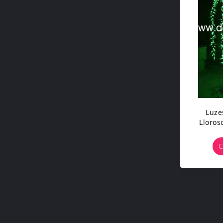
Luze
Lloros
C