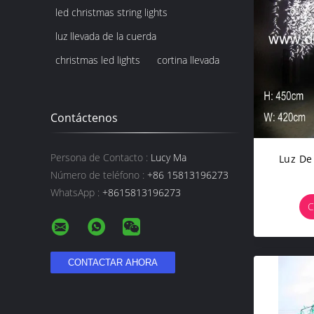
led christmas string lights
luz llevada de la cuerda
christmas led lights
cortina llevada
Contáctenos
Persona de Contacto :
Lucy Ma
Luz De
Número de teléfono :
+86 15813196273
WhatsApp :
+8615813196273
C