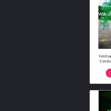
Festiv
Condu
C