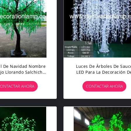
al De Navidad Nombre
Luces De Árboles De Sauc
jo Llorando Salchicha
LED Para La Decoración D
Iluminación
Jardines De Parques
Callejeros
ONTACTAR AHORA
CONTACTAR AHORA