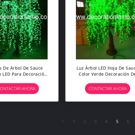
s De Árbol De Sauce
Luz Árbol LED Hoja De Sau
o LED Para Decoración
Color Verde Decoración D
De Jardín
Interior
ONTACTAR AHORA
CONTACTAR AHORA
<
1
2
3
4
5
6