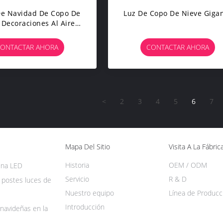
De Navidad De Copo De
Luz De Copo De Nieve Giga
 Decoraciones Al Aire
Libre
ONTACTAR AHORA
CONTACTAR AHORA
<
2
3
4
5
6
7
Mapa Del Sitio
Visita A La Fábric
Historia
OEM / ODM
ena LED
Servicio
R & D
 postes luces de
Nuestro equipo
Línea de Producc
Introducción
navideñas en la