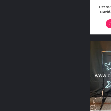
Decora
Navid
Lib
C