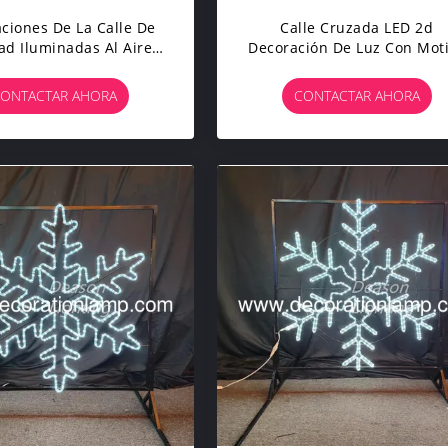
ciones De La Calle De
Calle Cruzada LED 2d
ad Iluminadas Al Aire
Decoración De Luz Con Mot
re Cajas De Regalo
De Campana
ONTACTAR AHORA
CONTACTAR AHORA