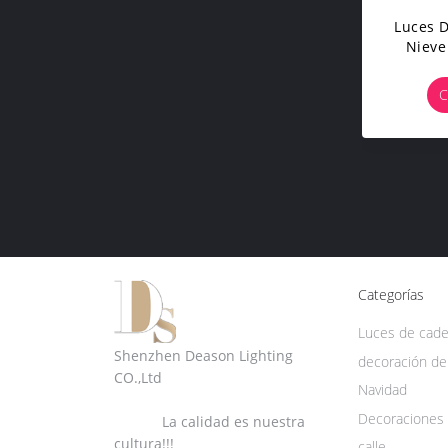
Luces 
Nieve
C
Categorías
Luces de cad
Shenzhen Deason Lighting
decoración de
CO.,Ltd
Navidad
Decoraciones 
La calidad es nuestra
cultura!!!
calle