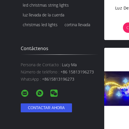
led christmas string lights
Luz De
luz llevada de la cuerda
christmas led lights
cortina llevada
C
Contáctenos
Persona de Contacto :
Lucy Ma
Número de teléfono :
+86 15813196273
WhatsApp :
+8615813196273