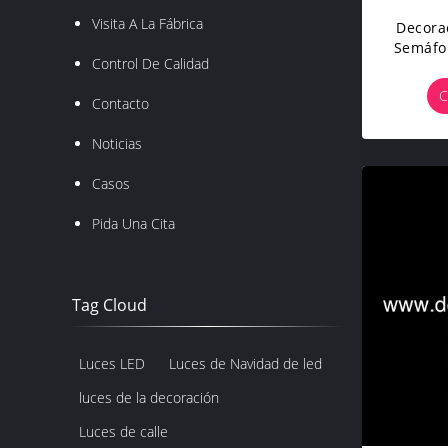
Visita A La Fábrica
Decora
Semáfo
Control De Calidad
C
Contacto
Noticias
Casos
Pida Una Cita
Tag Cloud
Luces LED
Luces de Navidad de led
luces de la decoración
Luces de calle