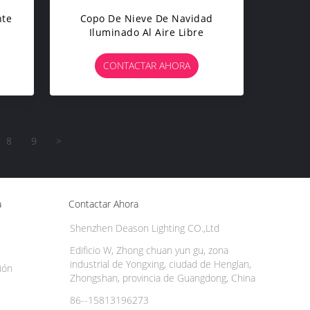
nte
Copo De Nieve De Navidad
Iluminado Al Aire Libre
CONTACTAR AHORA
8
9
>
a
Contactar Ahora
Shenzhen Deason Lighting CO.,Ltd
Edificio W, Zhong chuan yun gu, zona
industrial de Yongxing, ciudad de Henglan,
ión
Zhongshan, provincia de Guangdong, China
86--15813196273