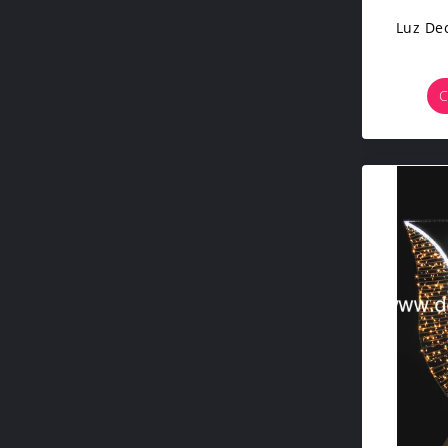
Luz De
C