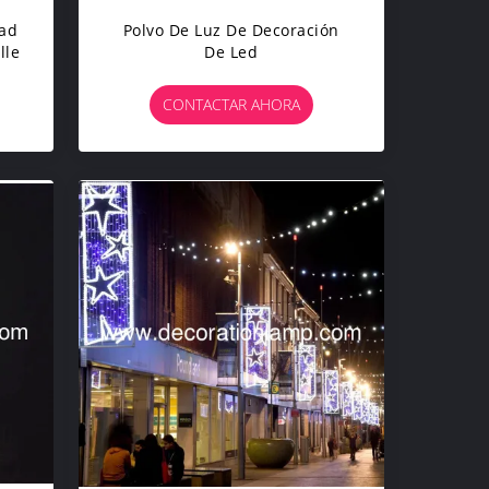
dad
Polvo De Luz De Decoración
lle
De Led
CONTACTAR AHORA