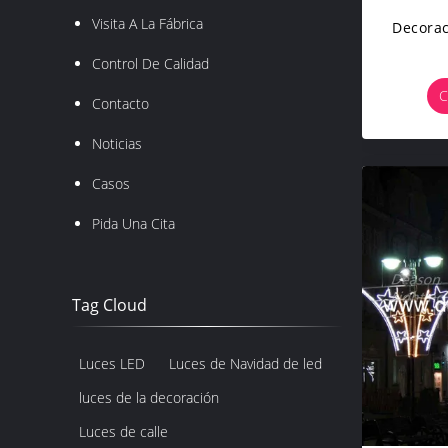
Visita A La Fábrica
Decorac
Control De Calidad
C
Contacto
Noticias
Casos
Pida Una Cita
Tag Cloud
Luces LED
Luces de Navidad de led
luces de la decoración
Luces de calle