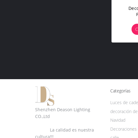
Deco
C
Categorías
Luces de cad
Shenzhen Deason Lighting
decoración de
CO.,Ltd
Navidad
Decoraciones 
La calidad es nuestra
cultura!!!
calle