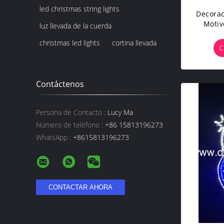
led christmas string lights
Decorac
Motiv
luz llevada de la cuerda
christmas led lights
cortina llevada
C
Contáctenos
Persona de Contacto :
Lucy Ma
Número de teléfono :
+86 15813196273
WhatsApp :
+8615813196273