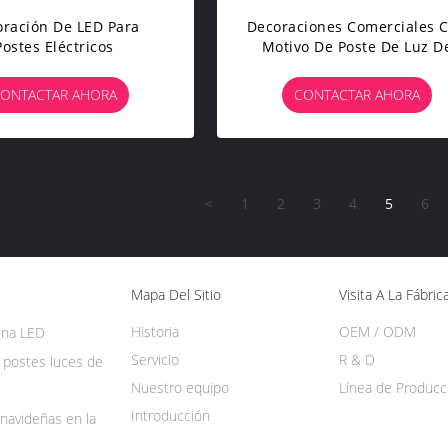
ración De LED Para
Decoraciones Comerciales 
Postes Eléctricos
Motivo De Poste De Luz D
Calle Led
ONTACTAR AHORA
CONTACTAR AHORA
<
1
2
3
4
5
6
Mapa Del Sitio
Visita A La Fábric
Historia
OEM / ODM
ena LED
Servicio
R & D
 postes luces de
Nuestro equipo
Línea de Producc
Introducción
navideñas en la