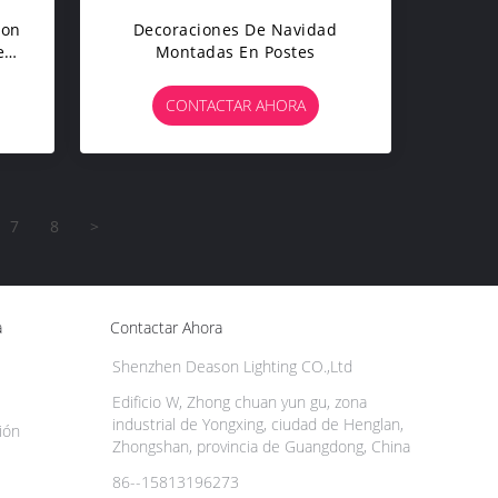
Con
Decoraciones De Navidad
e
Montadas En Postes
CONTACTAR AHORA
7
8
>
a
Contactar Ahora
Shenzhen Deason Lighting CO.,Ltd
Edificio W, Zhong chuan yun gu, zona
industrial de Yongxing, ciudad de Henglan,
ión
Zhongshan, provincia de Guangdong, China
86--15813196273