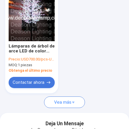
Lámparas de árbol de
arce LED de color
cambiante rgb
Precio:
USD700.00/pcs-USD750.00/pcs
MOQ:
1 piezas
Obtenga el último precio
Contactar ahora
En casa
Vea más
Productos
Sobre nosotros
Deja Un Mensaje