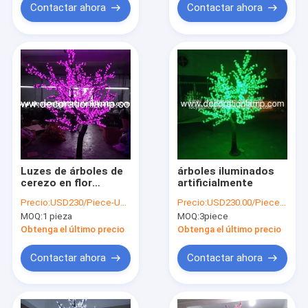
Contactar ahora
Contactar ahora
Luzes de árboles de
árboles iluminados
cerezo en flor
artificialmente
artificiales LED
Precio:
USD230/Piece-USD280/Piece
Precio:
USD230.00/Piece-USD250.00/Piece
MOQ:
1 pieza
MOQ:
3piece
Obtenga el último precio
Obtenga el último precio
Contactar ahora
Contactar ahora