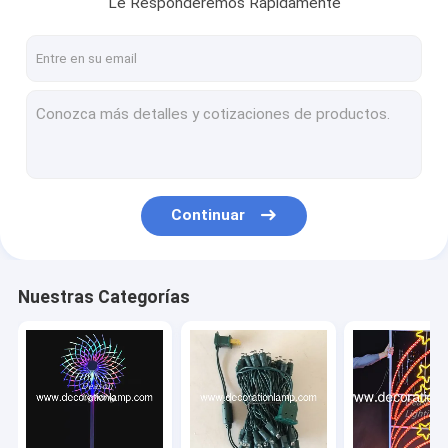
Le Responderemos Rápidamente
Recorrido por la fábrica
Control de calidad
Contacta con nosotros
Noticias
Casos de trabajo
Continuar
Solicitar una cita
Nuestras Categorías
Árboles iluminados y fuegos artificiales
Luces de cadena LED
decoración de postes luces de Navidad