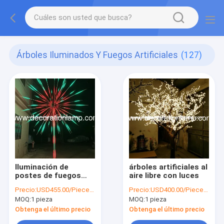
Árboles Iluminados Y Fuegos Artificiales
(127)
Iluminación de
árboles artificiales al
postes de fuegos
aire libre con luces
artificiales
Precio:
USD455.00/Piece-USD470.00/Piece
Precio:
USD400.00/Piece-USD420.00/Piece
MOQ:
1 pieza
MOQ:
1 pieza
Obtenga el último precio
Obtenga el último precio