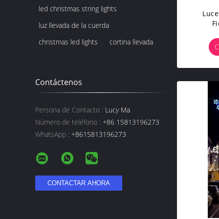
led christmas string lights
Luce
F
luz llevada de la cuerda
christmas led lights
cortina llevada
C
Contáctenos
Persona de Contacto :
Lucy Ma
Número de teléfono :
+86 15813196273
WhatsApp :
+8615813196273