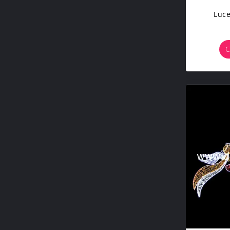
Luce
C