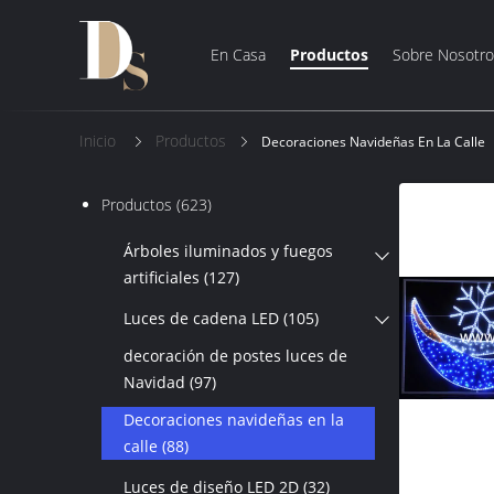
En Casa
Productos
Sobre Nosotro
Inicio
Productos
Decoraciones Navideñas En La Calle
Productos
(623)
Árboles iluminados y fuegos
artificiales
(127)
Luces de cadena LED
(105)
decoración de postes luces de
Navidad
(97)
Decoraciones navideñas en la
calle
(88)
Luces de diseño LED 2D
(32)