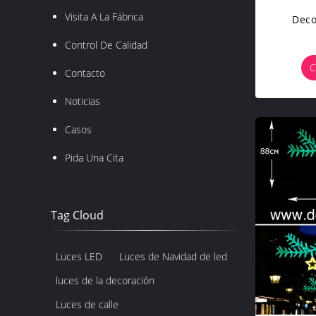
Visita A La Fábrica
Deco
Control De Calidad
C
Contacto
Noticias
Casos
Pida Una Cita
Tag Cloud
Luces LED
Luces de Navidad de led
luces de la decoración
Luces de calle