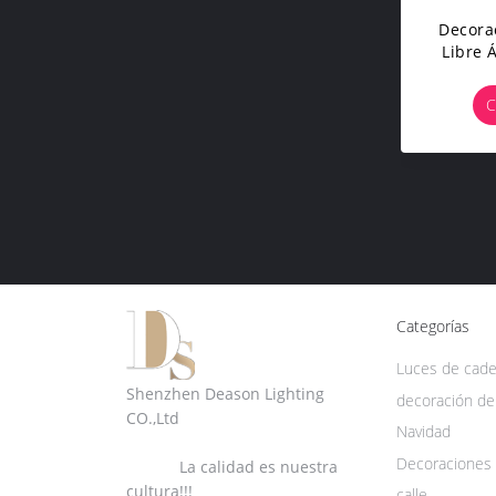
Decorac
Libre 
C
Categorías
Luces de cad
Shenzhen Deason Lighting
decoración de
CO.,Ltd
Navidad
Decoraciones 
La calidad es nuestra
cultura!!!
calle