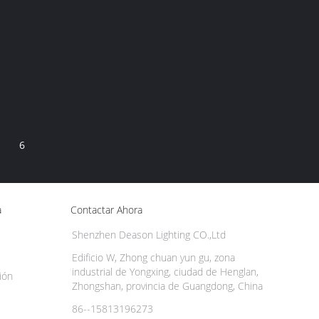
6
a
Contactar Ahora
Shenzhen Deason Lighting CO.,Ltd
Edificio W, Zhong chuan yun gu, zona
industrial de Yongxing, ciudad de Henglan,
ión
Zhongshan, provincia de Guangdong, China
86--15813196273