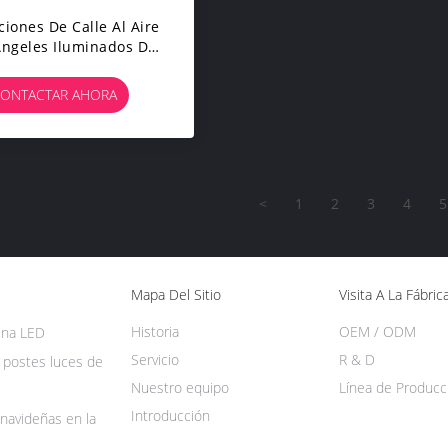
iones De Calle Al Aire
Ángeles Iluminados De
Navidad
ONTACTAR AHORA
<
1
2
3
4
5
Mapa Del Sitio
Visita A La Fábric
Historia
OEM / ODM
ena LED
Servicio
R & D
 postes luces de
Nuestro equipo
Línea de Producc
Introducción
navideñas en la